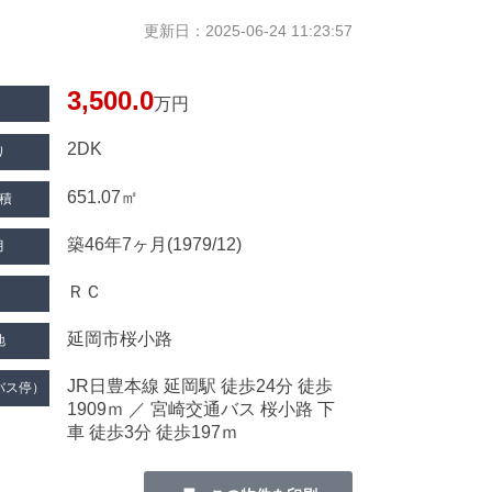
更新日：2025-06-24 11:23:57
3,500.0
万円
2DK
り
651.07㎡
積
築46年7ヶ月(1979/12)
月
ＲＣ
延岡市桜小路
地
JR日豊本線 延岡駅 徒歩24分 徒歩
バス停）
1909ｍ ／ 宮崎交通バス 桜小路 下
車 徒歩3分 徒歩197ｍ