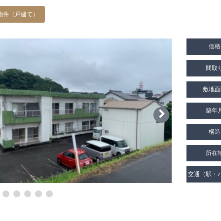
物件（戸建て）
価格
間取
敷地面
築年
構造
所在
交通（駅・