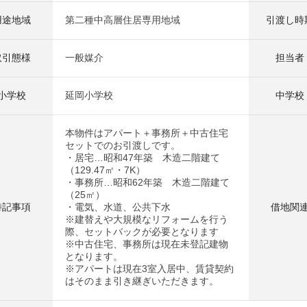
用途地域
第二種中高層住居専用地域
引渡し時
取引態様
一般媒介
担当者
小学校
延岡小学校
中学校
本物件はアパート＋事務所＋中古住宅
セットでのお引渡しです。
・居宅…昭和47年築 木造二階建て
（129.47㎡・7K）
・事務所…昭和62年築 木造二階建て
（25㎡）
特記事項
・電気、水道、公共下水
借地関
※建替えや大規模なリフォームを行う
際、セットバックが必要となります
※中古住宅、事務所は現在未登記建物
となります。
※アパートは現在3室入居中、賃貸契約
はそのまま引き継ぎいただきます。