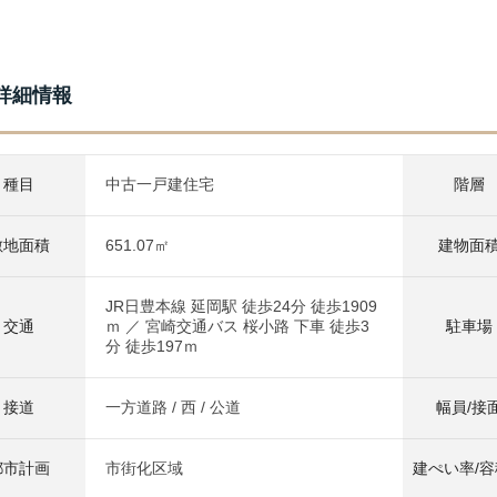
詳細情報
種目
中古一戸建住宅
階層
敷地面積
651.07㎡
建物面
JR日豊本線 延岡駅 徒歩24分 徒歩1909
交通
ｍ ／ 宮崎交通バス 桜小路 下車 徒歩3
駐車場
分 徒歩197ｍ
接道
一方道路 / 西 / 公道
幅員/接
都市計画
市街化区域
建ぺい率/