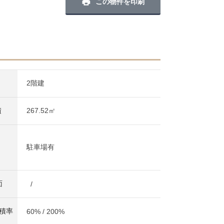
この物件を印刷
2階建
積
267.52㎡
駐車場有
面
/
容積率
60% / 200%