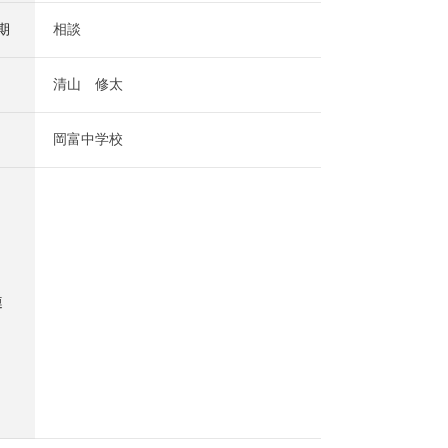
期
相談
清山 修太
岡富中学校
連